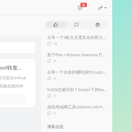
新
热
最
随
门
新
机
文
评
文
分享一个5欧元无需实名的荷兰ESIM开通教程
章
论
章
评
18
论
数：
基于Plex + Rclone+ Onedrive 打造家用流媒体中心
评
4
论
Multi-EasyGost一键脚本国内外通用版-用于部署Gost转发，Sock5等代理服务器
数：
分享一个自改的哪吒探针Custom主题
评
版本因为是从Github
3
论
其能在国内外
数：
VLESS总被识别？Docker下的NaiveProxy 搭建教程+客户端选择使用及配置
评
3
论
数：
虚拟局域网工具UsbEAm LAN Party服务端搭建（Windows端及Linux端）
评
3
论
数：
博客信息