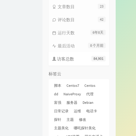
文章数目
23
评论数目
42
运行天数
6年8天
最后活动
8 个月前
访客总数
84,901
标签云
脚本
Centos7
Centos
dd
NaiveProxy
代理
富强
服务器
Debian
日常记录
运维
电话卡
探针
主题
修改
主题美化
哪吒探针美化