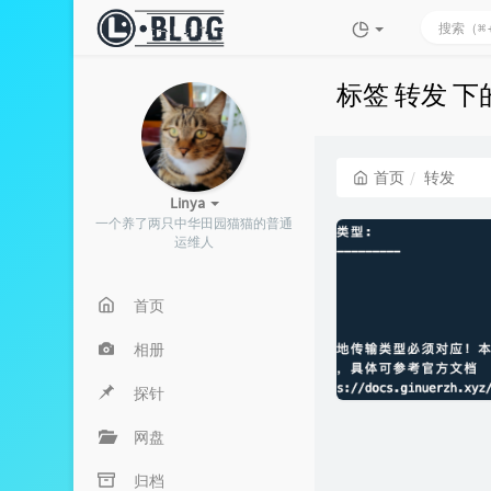
标签 转发 
首页
转发
Linya
一个养了两只中华田园猫猫的普通
运维人
首页
相册
探针
网盘
归档