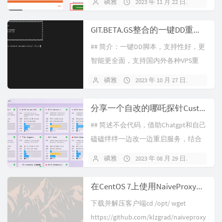
磷雅
2023 年 11 月 22 日
18 条
当于双卡双待，一个国内SIM卡，一个
国外荷兰卡，荷兰卡半年打个电话或
GIT.BETA.GS整合的一键DD重装脚本
者发个短信做个保号即可。商家介绍
## 简介：一键DD脚本，支持性好，更
Simyo：此...
智能更全面，支持国内外各种VPS重
装，特别是对国内各种访问国外资源
磷雅
2023 年 10 月 27 日
暂无
慢的VPS安装有奇效。## 更新说明：
20230313:新增强制CN模式，Using CN
分享一个自改的哪吒探针Custom主题
Mode选择Y将默认为国内主机安装，
## 简述不会代码，借助Chatgpt和自己
国...
磕磕绊绊一边改一边重启服务，结合
网上已有教程缝合成了这么个主题，
磷雅
2023 年 08 月 29 日
3 条评
不过目前我已弃用，有兴趣的可以自
己拿去改改用。## 更新20231027 修改
在CentOS 7上使用NaiveProxy进行全局代理【已失效】
了型号行的字体大小，更新下载链接
下载并解压客户端cd /opt/ wget
为本地下载## ...
https://github.com/klzgrad/naiveproxy