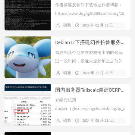
作者博客及软件下载地址作者博客：
（例如 XanM...
https://www.dogfight360.com/blog/15
90/教程：参考原作博客教程，不过目
磷雅
2025 年 02 月 03 日
3 条评
前openvpn版本更新导致搭建有点问
题，且只有Linux端的搭建教程。程序
Debian12下搭建幻兽帕鲁服务器并排障
及服务端可去原作博客...
简述和几个朋友在游戏刚出的时候玩
过一段时间，最近大更新加上之前的
樱岛更新内容更多了，平常除了Dota2
磷雅
2024 年 12 月 22 日
暂无
实在没什么其他玩的了，遂沟通了一
下干脆继续玩这个吧，刚好手上还有
国内服务器Tailscale自建DERP教程，无需备案或域名
一台腾讯云的4H16G机器，做个搭建
介绍尝试用
记录。下载并安装Steamcmd...
docker（ghcr.io/yangchuansheng/ip_d
erper:latest）总是出问题，放弃
磷雅
2024 年 08 月 21 日
暂无
docker一次成功，记录下来以供参
考。所用服务器：腾讯云Debian12安