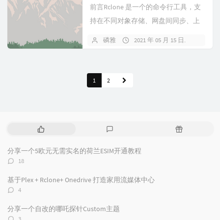
前言Rclone 是一个的命令行工具，支
持在不同对象存储、网盘间同步、上
传、下载数据。并且通过一些设置可
磷雅
2021 年 05 月 15 日
暂无
以实现离线下载、服务器备份等非常
实用的功能。本篇文章将讲解 Rclone
常用的一些命令参数。安装
1
2
RcloneLinux/mac...
热
最
随
门
新
机
文
评
文
分享一个5欧元无需实名的荷兰ESIM开通教程
章
论
章
评
18
论
数：
基于Plex + Rclone+ Onedrive 打造家用流媒体中心
评
4
论
数：
分享一个自改的哪吒探针Custom主题
评
3