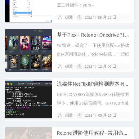
需工具组件：yum -
y install wget vim lsof net-tools完成后
磷雅
2022 年 09 月 23 日
暂无
将以下代码全部复制后到ssh粘贴并回
车，此方式主要是使用initrd.img和
基于Plex + Rclone+ Onedrive 打造家用流媒体中心
vmlinuz来...
## 简述：研究了一下使用低配vps搭建
plex家用流媒体，Rclone挂载，一些细
节问题分享给大家。网上有很多搭建
磷雅
2021 年 12 月 06 日
4 条评
plex的教程，但因为时间关系有些教
程描述可能不太适合当前的情况，这
流媒体NetFlix解锁检测脚本-NETFLIX-VERIFY
篇文章的目的不是手把手帮助你搭建
NETFLIX-VERIFY流媒体NetFlix解锁检测
好plex，而是罗...
脚本，使用Go语言编写。GITHUB地址
在VPS网络正常的情况下，哪怕是双栈
磷雅
2021 年 05 月 26 日
暂无
网络也可在几秒内快速完成IPv4/IPv6
的NF解锁情况判断。其他实用脚本链
Rclone 进阶使用教程 - 常用命令参数详解
接DisneyPlus 解...