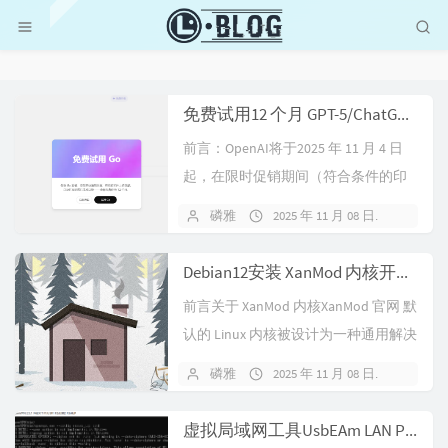
免费试用12 个月 GPT-5/ChatGPT Go 印度区免费订阅教程（已失效，博主的订阅已被回收，帐号没任何问题）
前言：OpenAI将于2025 年 11 月 4 日
起，在限时促销期间（符合条件的印
度用户注册即可免费使用ChatGPT Go
磷雅
2025 年 11 月 08 日
暂无
12 个月）。
https://help.openai.com/en/articles/12
Debian12安装 XanMod 内核开启 BBR V3
739021-c...
前言关于 XanMod 内核XanMod 官网 默
认的 Linux 内核被设计为一种通用解决
方案，能够在不同的系统和硬件配置
磷雅
2025 年 11 月 08 日
暂无
上提供广泛的兼容性。它稳定、可靠
且经过广泛测试，但并不总是针对特
虚拟局域网工具UsbEAm LAN Party服务端搭建（Windows端及Linux端）
定用例提供最佳性能。自定义内核