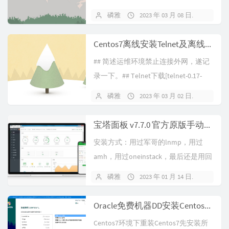
/releases/download/v119.0.6045.66-
磷雅
2023 年 03 月 08 日
暂无
1/naiveproxy-v119.0.604...
Centos7离线安装Telnet及离线升级openssh至最新版本
## 简述运维环境禁止连接外网，遂记
录一下。## Telnet下载[telnet-0.17-
65.el7\_8.x86\_64.rpm]
磷雅
2023 年 03 月 02 日
暂无
(http://www.rpmfind.net/linux/centos/
7.9.2009/os/...
宝塔面板 v7.7.0 官方原版手动破解&备份
安装方式：用过军哥的lnmp，用过
amh，用过oneinstack，最后还是用回
了BT。宝塔用着的确是最简单粗暴
磷雅
2023 年 01 月 14 日
暂无
的，怪不得能拿下国内市场。第三方
破解版不敢用，同时官方最近又曝了
Oracle免费机器DD安装Centos7，成功后还可多次DD继续重装
好多漏洞，demo都被黑了以备份一份
Centos7环境下重装Centos7先安装所
旧版本手动破解更放心一...