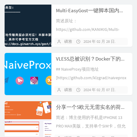
工，那会瓦工还是个小厂，价格还没
Multi-EasyGost一键脚本国内外通用版-用于部署Gost转发，Sock5等代理服务器
现在这样贵，但可能因为aff给的多吧
简述原址：
所以到处都是他的推广。后面陆陆续
https://github.com/KANIKIG/Multi-
续接...
EasyGost原版本因为是从Github拉取
磷雅
2024 年 02 月 28 日
3 条评
程序国内大部分机器无法使用，简单
改了下加了个代理使其能在国内外机
VLESS总被识别？Docker下的NaiveProxy 搭建教程+客户端选择使用及配置
器均可使用。原脚本功能实现了
## NaiveProxy项目地址
systemd及go...
[https://github.com/klzgrad/naiveprox
y]
磷雅
2024 年 02 月 07 日
3 条评
(https://github.com/klzgrad/naiveprox
y)## 注意事项* 已更新NekoRay客户
分享一个5欧元无需实名的荷兰ESIM开通教程
端...
简述：博主使用的手机是IPHONE 13
PRO MAX美版，支持单个SIM卡，但允
许额外添加ESIM。通过此方式目前相