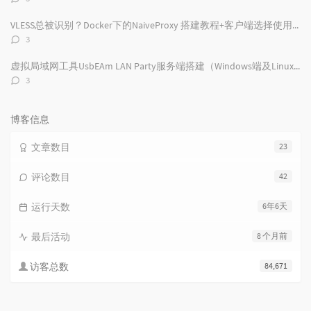
论
数：
VLESS总被识别？Docker下的NaiveProxy 搭建教程+客户端选择使用及配置
评
3
论
数：
虚拟局域网工具UsbEAm LAN Party服务端搭建（Windows端及Linux端）
评
3
论
数：
博客信息
文章数目
23
评论数目
42
运行天数
6年6天
最后活动
8 个月前
访客总数
84,671