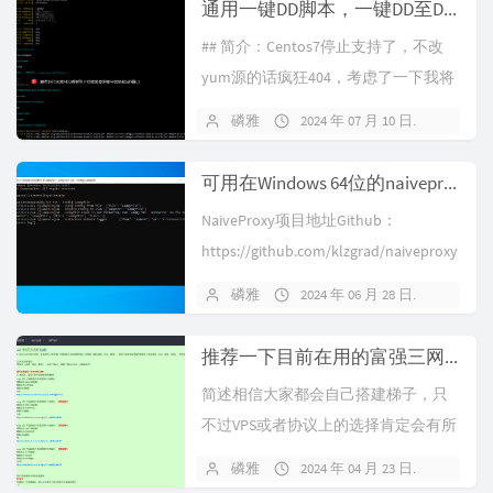
通用一键DD脚本，一键DD至Debian12并开启BBR
装goapt install -y w...
## 简介：Centos7停止支持了，不改
yum源的话疯狂404，考虑了一下我将
我所有的vps都换成了Debian12；实测
磷雅
2024 年 07 月 10 日
暂无
azure，甲骨文arm，amd都能从
centos7直接升级；顺便记录一下开启
可用在Windows 64位的naiveproxy服务端
bbr和升级openssh。##...
NaiveProxy项目地址Github：
https://github.com/klzgrad/naiveproxy
教程：https://lblog.net/?p=265找遍全
磷雅
2024 年 06 月 28 日
暂无
网没人有这个需求，我是为了Azure的
win机器研究了一下...
推荐一下目前在用的富强三网CMI的香港VPS：Vollcloud
简述相信大家都会自己搭建梯子，只
不过VPS或者协议上的选择肯定会有所
不同，博主大概几年前接触这些，当
磷雅
2024 年 04 月 23 日
暂无
年第一次接触的是大名鼎鼎的搬瓦