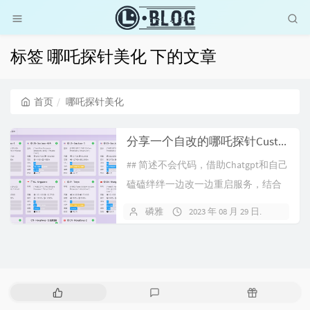
标签 哪吒探针美化 下的文章
首页
哪吒探针美化
分享一个自改的哪吒探针Custom主题
## 简述不会代码，借助Chatgpt和自己
磕磕绊绊一边改一边重启服务，结合
网上已有教程缝合成了这么个主题，
磷雅
2023 年 08 月 29 日
3 条评
不过目前我已弃用，有兴趣的可以自
己拿去改改用。## 更新20231027 修改
了型号行的字体大小，更新下载链接
为本地下载## ...
热
最
随
门
新
机