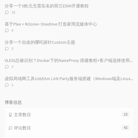
文
评
文
分享一个5欧元无需实名的荷兰ESIM开通教程
章
论
章
评
18
论
数：
基于Plex + Rclone+ Onedrive 打造家用流媒体中心
评
4
论
数：
分享一个自改的哪吒探针Custom主题
评
3
论
数：
VLESS总被识别？Docker下的NaiveProxy 搭建教程+客户端选择使用及配置
评
3
论
数：
虚拟局域网工具UsbEAm LAN Party服务端搭建（Windows端及Linux端）
评
3
论
数：
博客信息
文章数目
23
评论数目
42