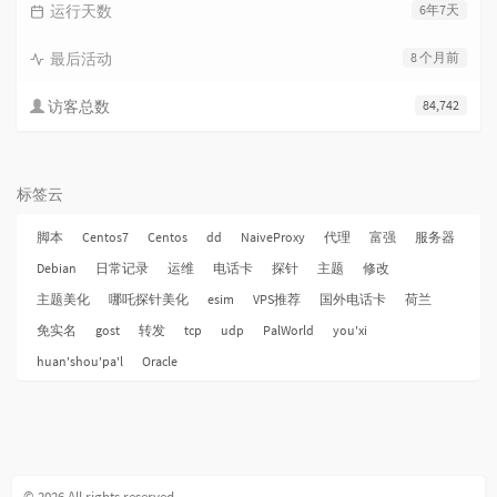
运行天数
6年7天
最后活动
8 个月前
访客总数
84,742
标签云
脚本
Centos7
Centos
dd
NaiveProxy
代理
富强
服务器
Debian
日常记录
运维
电话卡
探针
主题
修改
主题美化
哪吒探针美化
esim
VPS推荐
国外电话卡
荷兰
免实名
gost
转发
tcp
udp
PalWorld
you'xi
huan'shou'pa'l
Oracle
© 2026 All rights reserved.