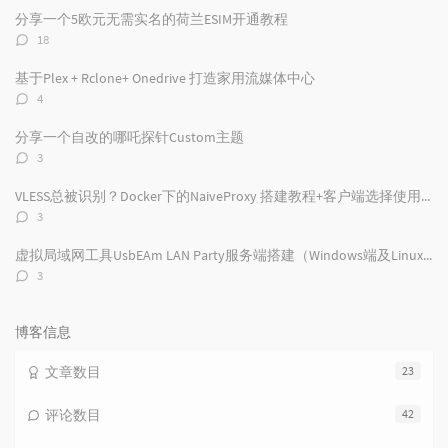
文
评
文
分享一个5欧元无需实名的荷兰ESIM开通教程
章
论
章
评
18
论
数：
基于Plex + Rclone+ Onedrive 打造家用流媒体中心
评
4
论
数：
分享一个自改的哪吒探针Custom主题
评
3
论
数：
VLESS总被识别？Docker下的NaiveProxy 搭建教程+客户端选择使用及配置
评
3
论
数：
虚拟局域网工具UsbEAm LAN Party服务端搭建（Windows端及Linux端）
评
3
论
数：
博客信息
文章数目
23
评论数目
42