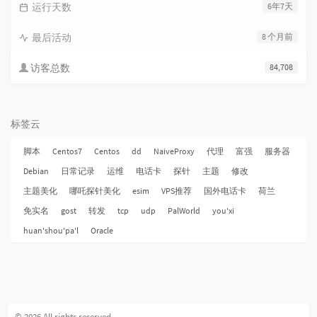
运行天数
6年7天
最后活动
8 个月前
访客总数
84,708
标签云
脚本
Centos7
Centos
dd
NaiveProxy
代理
富强
服务器
Debian
日常记录
运维
电话卡
探针
主题
修改
主题美化
哪吒探针美化
esim
VPS推荐
国外电话卡
荷兰
免实名
gost
转发
tcp
udp
PalWorld
you'xi
huan'shou'pa'l
Oracle
© 2026 All rights reserved.