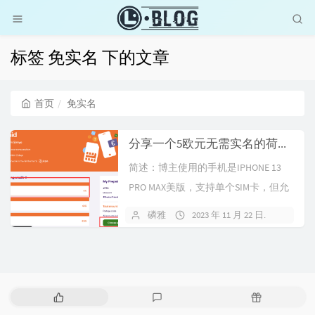
标签 免实名 下的文章
首页
免实名
分享一个5欧元无需实名的荷兰ESIM开通教程
简述：博主使用的手机是IPHONE 13
PRO MAX美版，支持单个SIM卡，但允
许额外添加ESIM。通过此方式目前相
磷雅
2023 年 11 月 22 日
18 条
当于双卡双待，一个国内SIM卡，一个
国外荷兰卡，荷兰卡半年打个电话或
者发个短信做个保号即可。商家介绍
Simyo：此...
热
最
随
门
新
机