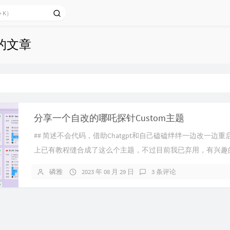
下的文章
分享一个自改的哪吒探针Custom主题
## 简述不会代码，借助Chatgpt和自己磕磕绊绊一边改一边
上已有教程缝合成了这么个主题，不过目前我已弃用，有兴趣
去改改用。## 更新20231027 修改了型号行的字体大小，更
磷雅
2023 年 08 月 29 日
3 条评论
下载## ...