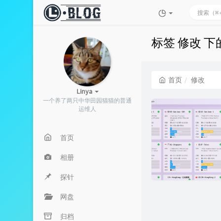
标签 修改 
首页
修改
Linya
一个养了两只中华田园猫猫的普通
运维人
首页
相册
探针
网盘
归档