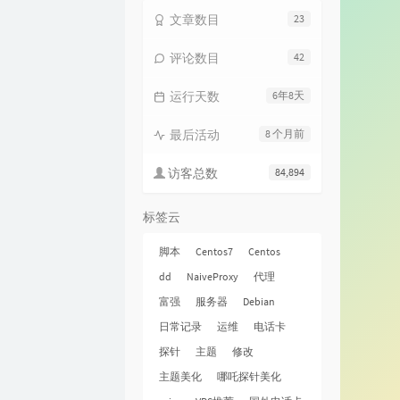
文章数目
23
评论数目
42
运行天数
6年8天
最后活动
8 个月前
访客总数
84,894
标签云
脚本
Centos7
Centos
dd
NaiveProxy
代理
富强
服务器
Debian
日常记录
运维
电话卡
探针
主题
修改
主题美化
哪吒探针美化