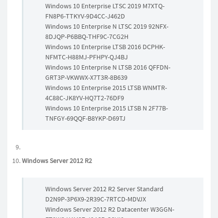
Windows 10 Enterprise LTSC 2019 M7XTQ-
FN8P6-TTKYV-9D4CC-J462D
Windows 10 Enterprise N LTSC 2019 92NFX-
8DJQP-P6BBQ-THF9C-7CG2H
Windows 10 Enterprise LTSB 2016 DCPHK-
NFMTC-H88MJ-PFHPY-QJ4BJ
Windows 10 Enterprise N LTSB 2016 QFFDN-
GRT3P-VKWWX-X7T3R-8B639
Windows 10 Enterprise 2015 LTSB WNMTR-
4C88C-JK8YV-HQ7T2-76DF9
Windows 10 Enterprise 2015 LTSB N 2F77B-
TNFGY-69QQF-B8YKP-D69TJ
Windows Server 2012 R2
Windows Server 2012 R2 Server Standard
D2N9P-3P6X9-2R39C-7RTCD-MDVJX
Windows Server 2012 R2 Datacenter W3GGN-