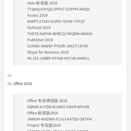
Visio 标准版 2019
7TQNQ-K3YQQ-3PFH7-CCPPM-X4VQ2
Access 2019
9N9PT-27V4Y-VJ2PD-YXFMF-YTFQT
Outlook 2019
7HD7K-N4PVK-BHBCQ-YWQRW-XW4VK
Publisher 2019
G2KWX-3NW6P-PY93R-JXK2T-C9Y9V
Skype for Business 2019
NCJ33-JHBBY-HTK98-MYCV8-HMKHJ
Office 2016
Office 专业增强版 2016
XQNVK-8JYDB-WJ9W3-YJ8YR-WFG99
Office 标准版2016
JNRGM-WHDWX-FJJG3-K47QV-DRTFM
Project 专业版2016