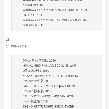
XBBR8-HVTHH
Windows 7 Enterprise N YDRBP-3D83W-TY26F-
D46B2-XCKRJ
Windows 7 Enterprise E C29WB-22CC8-VJ326-
GHFJW-H9DH4
Office 2019
Office 专业增强版 2019
NMMKJ-6RK4F-KMJVX-8D9MJ-6MWKP
Office 标准版 2019
6NWWJ-YQWMR-QKGCB-6TMB3-9D9HK
Project 专业版 2019
B4NPR-3FKK7-T2MBV-FRQ4W-PKD2B
Project 标准版 2019
C4F7P-NCP8C-6CQPT-MQHV9-JXD2M
Visio 专业版 2019
9BGNQ-K37YR-RQHF2-38RQ3-7VCBB