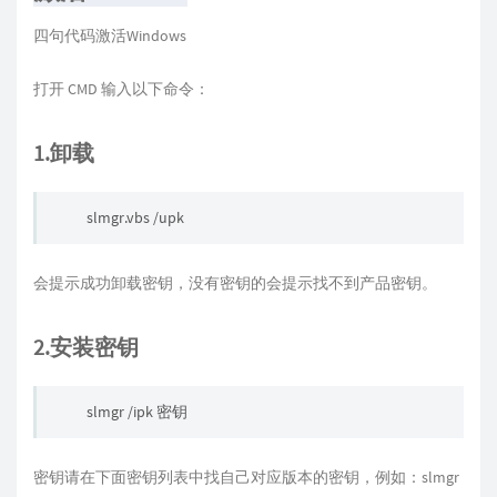
四句代码激活Windows
打开 CMD 输入以下命令：
1.卸载
slmgr.vbs /upk
会提示成功卸载密钥，没有密钥的会提示找不到产品密钥。
2.安装密钥
slmgr /ipk 密钥
密钥请在下面密钥列表中找自己对应版本的密钥，例如：slmgr