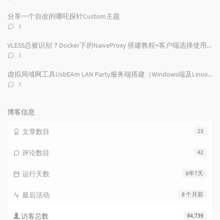
论
数：
分享一个自改的哪吒探针Custom主题
评
3
论
数：
VLESS总被识别？Docker下的NaiveProxy 搭建教程+客户端选择使用及配置
评
3
论
数：
虚拟局域网工具UsbEAm LAN Party服务端搭建（Windows端及Linux端）
评
3
论
数：
博客信息
文章数目
23
评论数目
42
运行天数
6年7天
最后活动
8 个月前
访客总数
84,739