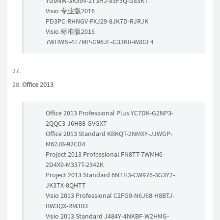
YG9NW-3K39V-2T3HJ-93F3Q-G83KT
Visio 专业版2016
PD3PC-RHNGV-FXJ29-8JK7D-RJRJK
Visio 标准版2016
7WHWN-4T7MP-G96JF-G33KR-W8GF4
Office 2013
Office 2013 Professional Plus YC7DK-G2NP3-
2QQC3-J6H88-GVGXT
Office 2013 Standard KBKQT-2NMXY-JJWGP-
M62JB-92CD4
Project 2013 Professional FN8TT-7WMH6-
2D4X9-M337T-2342K
Project 2013 Standard 6NTH3-CW976-3G3Y2-
JK3TX-8QHTT
Visio 2013 Professional C2FG9-N6J68-H8BTJ-
BW3QX-RM3B3
Visio 2013 Standard J484Y-4NKBF-W2HMG-