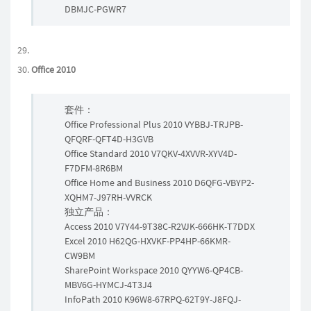
DBMJC-PGWR7
Office 2010
套件：
Office Professional Plus 2010 VYBBJ-TRJPB-
QFQRF-QFT4D-H3GVB
Office Standard 2010 V7QKV-4XVVR-XYV4D-
F7DFM-8R6BM
Office Home and Business 2010 D6QFG-VBYP2-
XQHM7-J97RH-VVRCK
独立产品：
Access 2010 V7Y44-9T38C-R2VJK-666HK-T7DDX
Excel 2010 H62QG-HXVKF-PP4HP-66KMR-
CW9BM
SharePoint Workspace 2010 QYYW6-QP4CB-
MBV6G-HYMCJ-4T3J4
InfoPath 2010 K96W8-67RPQ-62T9Y-J8FQJ-