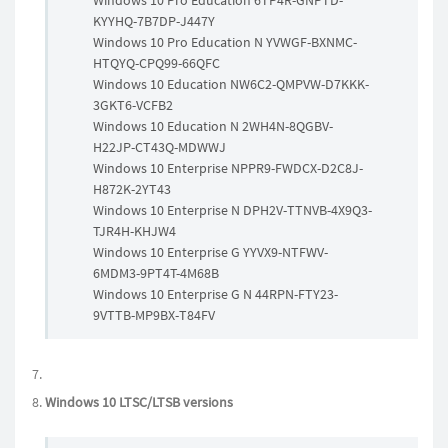
Windows 10 Pro Education 6TP4R-GNPTD-
KYYHQ-7B7DP-J447Y
Windows 10 Pro Education N YVWGF-BXNMC-
HTQYQ-CPQ99-66QFC
Windows 10 Education NW6C2-QMPVW-D7KKK-
3GKT6-VCFB2
Windows 10 Education N 2WH4N-8QGBV-
H22JP-CT43Q-MDWWJ
Windows 10 Enterprise NPPR9-FWDCX-D2C8J-
H872K-2YT43
Windows 10 Enterprise N DPH2V-TTNVB-4X9Q3-
TJR4H-KHJW4
Windows 10 Enterprise G YYVX9-NTFWV-
6MDM3-9PT4T-4M68B
Windows 10 Enterprise G N 44RPN-FTY23-
9VTTB-MP9BX-T84FV
Windows 10 LTSC/LTSB versions