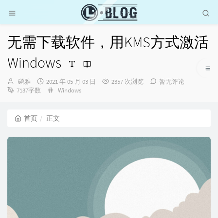
无需下载软件，用KMS方式激活
Windows
博
发
磷雅
2021 年 05 月 03 日
2357 次浏览
暂无评论
主：
布
分
7137字数
Windows
时
类：
间：
首页
正文