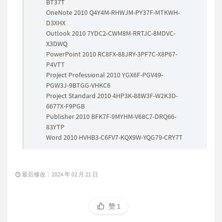
BT37T
OneNote 2010 Q4Y4M-RHWJM-PY37F-MTKWH-
D3XHX
Outlook 2010 7YDC2-CWM8M-RRTJC-8MDVC-
X3DWQ
PowerPoint 2010 RC8FX-88JRY-3PF7C-X8P67-
P4VTT
Project Professional 2010 YGX6F-PGV49-
PGW3J-9BTGG-VHKC6
Project Standard 2010 4HP3K-88W3F-W2K3D-
6677X-F9PGB
Publisher 2010 BFK7F-9MYHM-V68C7-DRQ66-
83YTP
Word 2010 HVHB3-C6FV7-KQX9W-YQG79-CRY7T
最后修改：2024 年 02 月 21 日
赞
1