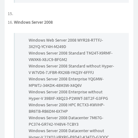
Windows Server 2008
Windows Web Server 2008 WYR28-R7TFJ-
3X2YQ-YCY4H-M249D
Windows Server 2008 Standard TM24T-X9RMF-
VWXK6-X8JC9-BFGM2
Windows Server 2008 Standard without Hyper-
V W7VD6-7JFBR-RX26B-YKQ3Y-6FFFJ
Windows Server 2008 Enterprise YQGMW-
MPWTJ-34KDK-48M3W-X4Q6V
Windows Server 2008 Enterprise without
Hyper-V 39BXF-X8Q23-P2WWT-38T2F-G3FPG
Windows Server 2008 HPC RCTX3-KWVHP-
BR6TB-RB6DM-6X7HP
Windows Server 2008 Datacenter 7M67G-
PC374-GR742-YH8V4-TCBY3
Windows Server 2008 Datacenter without
Hyper-V 22XQ2-VRXRG-P8D42-K34TD-G3QQC