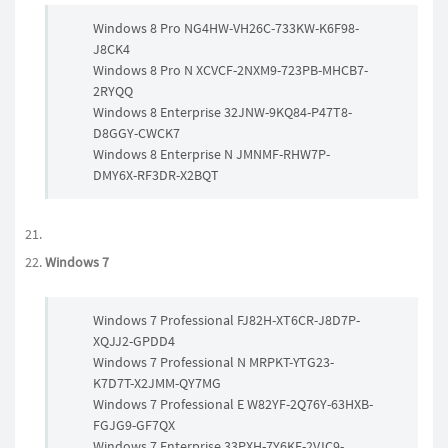
Windows 8 Pro NG4HW-VH26C-733KW-K6F98-
J8CK4
Windows 8 Pro N XCVCF-2NXM9-723PB-MHCB7-
2RYQQ
Windows 8 Enterprise 32JNW-9KQ84-P47T8-
D8GGY-CWCK7
Windows 8 Enterprise N JMNMF-RHW7P-
DMY6X-RF3DR-X2BQT
Windows 7
Windows 7 Professional FJ82H-XT6CR-J8D7P-
XQJJ2-GPDD4
Windows 7 Professional N MRPKT-YTG23-
K7D7T-X2JMM-QY7MG
Windows 7 Professional E W82YF-2Q76Y-63HXB-
FGJG9-GF7QX
Windows 7 Enterprise 33PXH-7Y6KF-2VJC9-