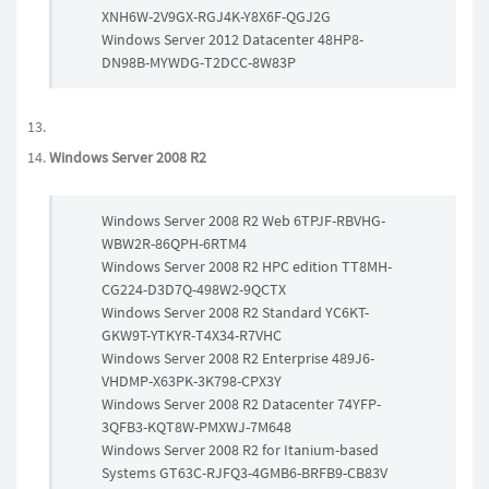
XNH6W-2V9GX-RGJ4K-Y8X6F-QGJ2G
Windows Server 2012 Datacenter 48HP8-
DN98B-MYWDG-T2DCC-8W83P
Windows Server 2008 R2
Windows Server 2008 R2 Web 6TPJF-RBVHG-
WBW2R-86QPH-6RTM4
Windows Server 2008 R2 HPC edition TT8MH-
CG224-D3D7Q-498W2-9QCTX
Windows Server 2008 R2 Standard YC6KT-
GKW9T-YTKYR-T4X34-R7VHC
Windows Server 2008 R2 Enterprise 489J6-
VHDMP-X63PK-3K798-CPX3Y
Windows Server 2008 R2 Datacenter 74YFP-
3QFB3-KQT8W-PMXWJ-7M648
Windows Server 2008 R2 for Itanium-based
Systems GT63C-RJFQ3-4GMB6-BRFB9-CB83V