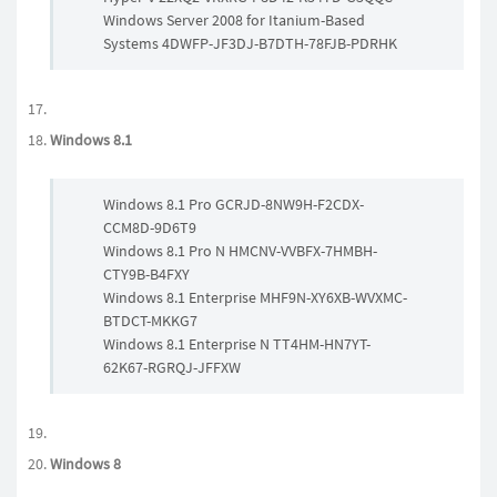
Windows Server 2008 for Itanium-Based
Systems 4DWFP-JF3DJ-B7DTH-78FJB-PDRHK
Windows 8.1
Windows 8.1 Pro GCRJD-8NW9H-F2CDX-
CCM8D-9D6T9
Windows 8.1 Pro N HMCNV-VVBFX-7HMBH-
CTY9B-B4FXY
Windows 8.1 Enterprise MHF9N-XY6XB-WVXMC-
BTDCT-MKKG7
Windows 8.1 Enterprise N TT4HM-HN7YT-
62K67-RGRQJ-JFFXW
Windows 8