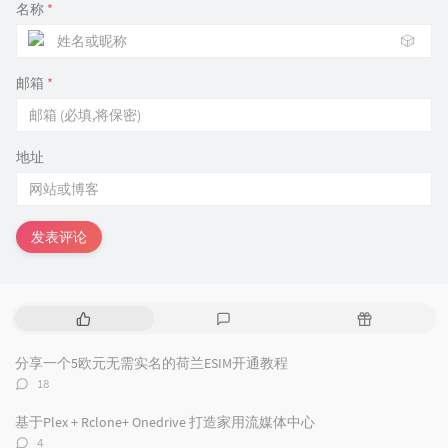
名称
*
🎲
邮箱
*
地址
发表评论
热
最
随
门
新
机
文
评
文
分享一个5欧元无需实名的荷兰ESIM开通教程
章
论
章
评
18
论
数：
基于Plex + Rclone+ Onedrive 打造家用流媒体中心
评
4