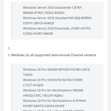
Windows Server 2016 Datacenter CB7KF-
BWN84-R7R2Y-793K2-8XDDG
Windows Server 2016 Standard WC2BQ-8NRM3-
FDDYY-2BFGV-KHKQY
Windows Server 2016 Essentials JCKRF-N37P4-
C2D82-9YXRT-4M63B
Windows 10, all supported Semi-Annual Channel versions
Windows 10 Pro W269N-WFGWX-YVC9B-4J6C9-
T83GX
Windows 10 Pro N MH37W-N47XK-V7XM9-
C7227-GCQG9
Windows 10 Pro for Workstations NRG8B-
VKK3Q-CXVCJ-9G2XF-6Q84J
Windows 10 Pro for Workstations N 9FNHH-
K3HBT-3W4TD-6383H-6XYWF