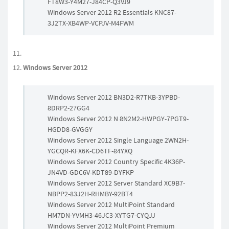
FT8W3-Y4M27-J84CP-Q3VJ9
Windows Server 2012 R2 Essentials KNC87-
3J2TX-XB4WP-VCPJV-M4FWM
Windows Server 2012
Windows Server 2012 BN3D2-R7TKB-3YPBD-
8DRP2-27GG4
Windows Server 2012 N 8N2M2-HWPGY-7PGT9-
HGDD8-GVGGY
Windows Server 2012 Single Language 2WN2H-
YGCQR-KFX6K-CD6TF-84YXQ
Windows Server 2012 Country Specific 4K36P-
JN4VD-GDC6V-KDT89-DYFKP
Windows Server 2012 Server Standard XC9B7-
NBPP2-83J2H-RHMBY-92BT4
Windows Server 2012 MultiPoint Standard
HM7DN-YVMH3-46JC3-XYTG7-CYQJJ
Windows Server 2012 MultiPoint Premium