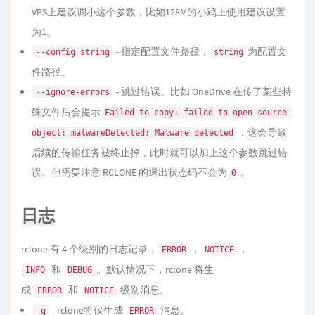
VPS上建议调小这个参数，比如128M的小鸡上使用建议设置
为1。
- 指定配置文件路径，
为配置文
--config string
string
件路径。
- 跳过错误。比如 OneDrive 在传了某些特
--ignore-errors
殊文件后会提示
Failed to copy: failed to open source 
，这会导致
object: malwareDetected: Malware detected
后续的传输任务被终止掉，此时就可以加上这个参数跳过错
误。但需要注意 RCLONE 的退出状态码不会为
。
0
日志
rclone 有 4 个级别的日志记录，
，
，
ERROR
NOTICE
和
。默认情况下，rclone 将生
INFO
DEBUG
成
和
级别消息。
ERROR
NOTICE
- rclone将仅生成
消息。
-q
ERROR