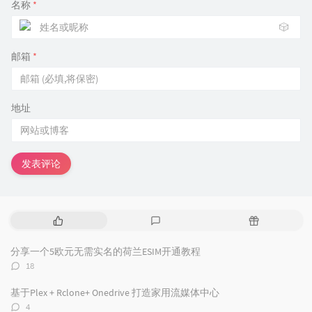
名称
*
🎲
邮箱
*
地址
发表评论
热
最
随
门
新
机
文
评
文
分享一个5欧元无需实名的荷兰ESIM开通教程
章
论
章
评
18
论
数：
基于Plex + Rclone+ Onedrive 打造家用流媒体中心
评
4