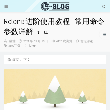
Rclone 进阶使用教程 - 常用命令
参数详解
博
发
磷雅
2021 年 05 月 15 日
4120 次浏览
暂无评论
主：
布
分
3899字数
Linux
时
类：
间：
首页
正文