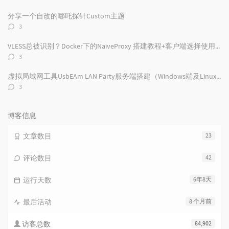
论
数：
分享一个自改的哪吒探针Custom主题
评
3
论
数：
VLESS总被识别？Docker下的NaiveProxy 搭建教程+客户端选择使用及配置
评
3
论
数：
虚拟局域网工具UsbEAm LAN Party服务端搭建（Windows端及Linux端）
评
3
论
数：
博客信息
文章数目
23
评论数目
42
运行天数
6年8天
最后活动
8 个月前
访客总数
84,902